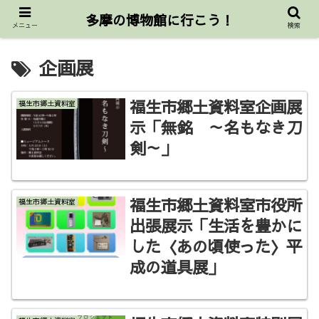
東京都三多摩公立博物館協議会公式サイト
多摩の博物館に行こう！
メニュー
検索
企画展
福生市郷土資料室企画展
福生市郷土資料室
示「無銘 ～名もなき刀
剣～」
福生市郷土資料室市役所
福生市郷土資料室
出張展示「生活を豊かに
した〈あの頃使った〉平
成の道具展」