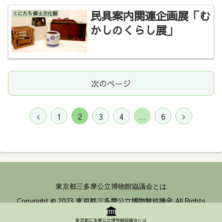
民具案内関連企画展「む
くにたち郷土文化館
かしのくらし展」
次のページ
前
次
1
2
3
4
…
6
へ
へ
東京都三多摩公立博物館協議会とは
Copyright © 2023 東京都三多摩公立博物館協議会 All Rights
Reserved.
東京都三多摩公立博物館協議会とは