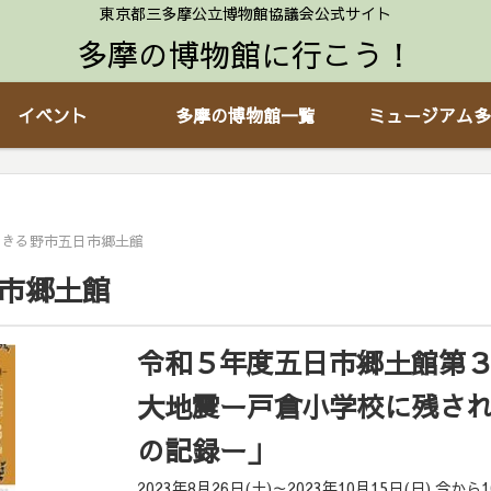
東京都三多摩公立博物館協議会公式サイト
多摩の博物館に行こう！
イベント
多摩の博物館一覧
ミュージアム多
あきる野市五日市郷土館
市郷土館
令和５年度五日市郷土館第
大地震ー戸倉小学校に残さ
の記録ー」
2023年8月26日(土)～2023年10月15日(日) 