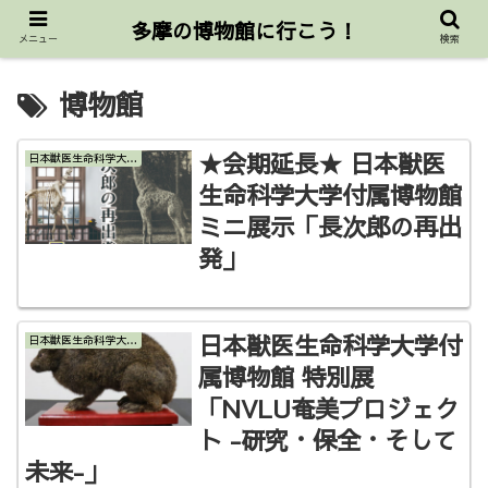
東京都三多摩公立博物館協議会公式サイト
多摩の博物館に行こう！
メニュー
検索
博物館
★会期延長★ 日本獣医
日本獣医生命科学大学付属博物館
生命科学大学付属博物館
ミニ展示「長次郎の再出
発」
日本獣医生命科学大学付
日本獣医生命科学大学付属博物館
属博物館 特別展
「NVLU奄美プロジェク
ト -研究・保全・そして
未来-」