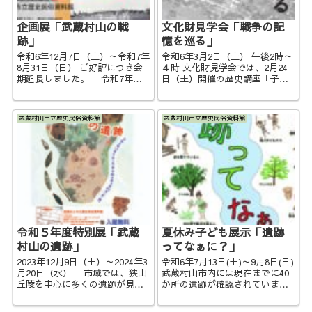
企画展「武蔵村山の戦
文化財見学会「戦争の記
跡」
憶を巡る」
令和6年12月7日（土）～令和7年
令和6年3月2日（土） 午後2時～
8月31日（日） ご好評につき会
４時 文化財見学会では、2月24
期延長しました。 令和7年
日（土）開催の歴史講座「子供
（2025）で戦後80周年を迎えま
たちの記憶から見えてくる村山
す。北多摩は軍都（軍事都市）
村」に合わせて、村山国民学校
立川市を中心に陸軍航空戦力の
の児童、高等科・旧制中学校の
武蔵村山市立歴史民俗資料館
武蔵村山市立歴史民俗資料館
研究・開発製造の一大拠点とな
学生が記憶していた戦争にまつ
り、武蔵村山市域にも戦争時
わる場所、1945（昭和20）年4...
に...
令和５年度特別展「武蔵
夏休み子ども展示「遺跡
村山の遺跡」
ってなぁに？」
2023年12月9日（土）～2024年3
令和6年7月13日(土)～9月8日(日)
月20日（水） 市域では、狭山
武蔵村山市内には現在までに40
丘陵を中心に多くの遺跡が見つ
か所の遺跡が確認されていま
かっており、発掘された土器な
す。しかし自分たちの生活して
どの特徴からは他地域との交流
いる家や学校のすぐ近くに遺跡