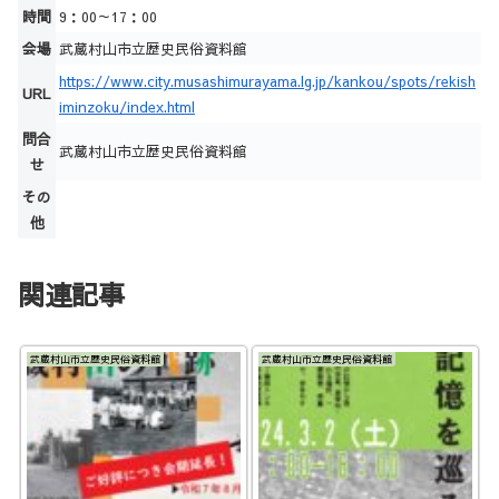
時間
9：00～17：00
会場
武蔵村山市立歴史民俗資料館
https://www.city.musashimurayama.lg.jp/kankou/spots/rekish
URL
iminzoku/index.html
問合
武蔵村山市立歴史民俗資料館
せ
その
他
関連記事
武蔵村山市立歴史民俗資料館
武蔵村山市立歴史民俗資料館